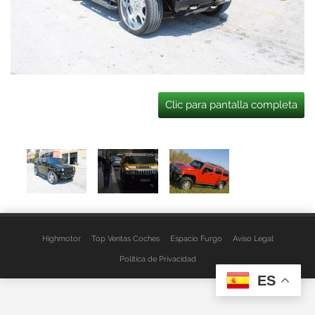
Clic para pantalla completa
Highmotor
Top Ventas Coches
Espacio Furgo
Aviso Legal
Política de Privacidad
ES