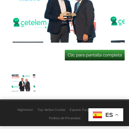
Clic para pantalla completa
Highmotor
Top Ventas Coches
Espacio Furgo
Aviso Legal
ES
Política de Privacidad