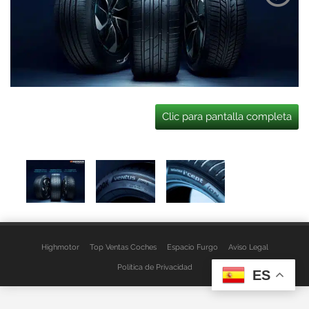
Clic para pantalla completa
Highmotor
Top Ventas Coches
Espacio Furgo
Aviso Legal
Política de Privacidad
ES