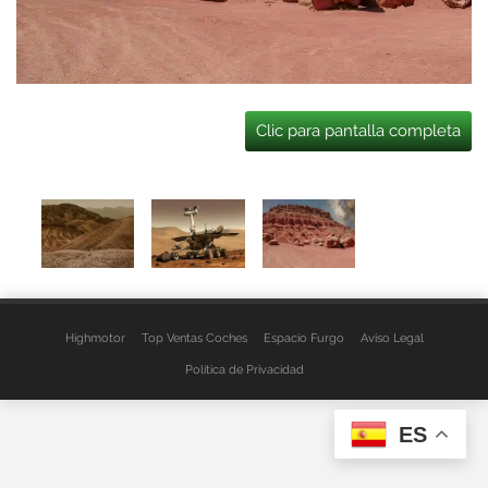
Clic para pantalla completa
Highmotor
Top Ventas Coches
Espacio Furgo
Aviso Legal
Política de Privacidad
ES