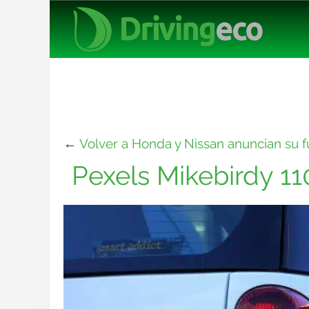
←
Volver a Honda y Nissan anuncian su fu
Pexels Mikebirdy 1