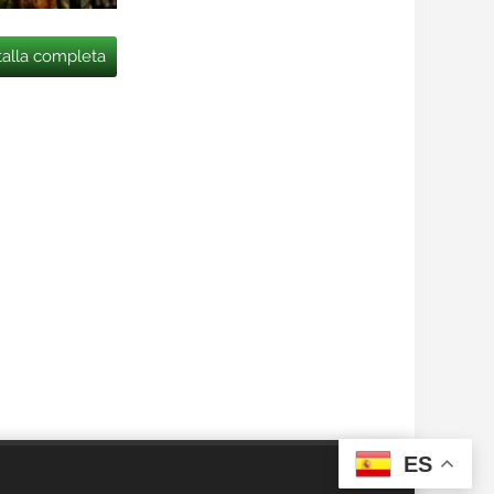
talla completa
ES