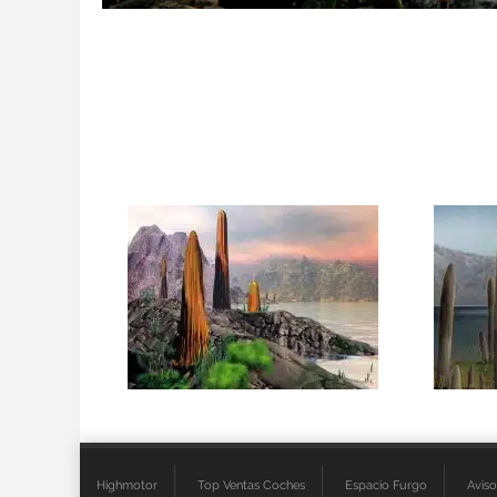
Highmotor
Top Ventas Coches
Espacio Furgo
Aviso