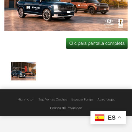
Clic para pantalla completa
Highmotor
Top Ventas Coches
Espacio Furgo
Aviso Legal
Política de Privacidad
ES