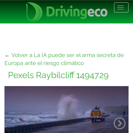
Desp
nave
←
Volver a La IA puede ser el arma secreta de
Europa ante el riesgo climático
Pexels Raybilcliff 1494729