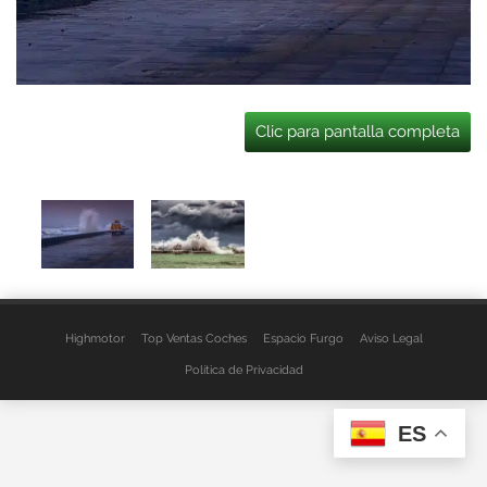
Clic para pantalla completa
Highmotor
Top Ventas Coches
Espacio Furgo
Aviso Legal
Política de Privacidad
ES