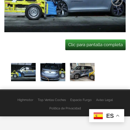
Clic para pantalla completa
Highmotor
Top Ventas Coches
Espacio Furgo
Aviso Legal
Política de Privacidad
ES