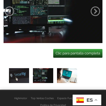
Clic para pantalla completa
Highmotor
Top Ventas Coches
Espacio Furgo
Aviso Legal
ES
Política de Privacidad