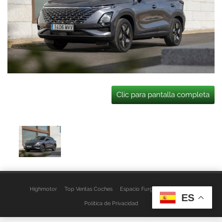
Clic para pantalla completa
Highmotor
Top Ventas Coches
Espacio Furgo
Aviso Legal
ES
Política de Privacidad