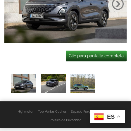
Clic para pantalla completa
Highmotor
Top Ventas Coches
Espacio Furgo
Aviso Legal
ES
Política de Privacidad