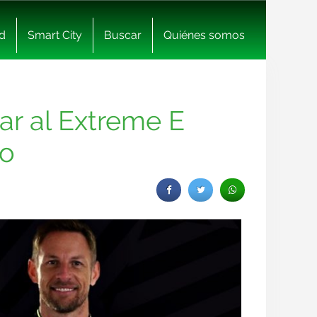
d
Smart City
Buscar
Quiénes somos
ar al Extreme E
po