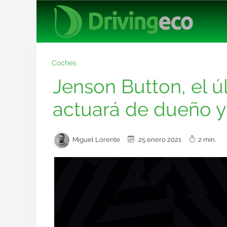
Coches
Jenson Button, el ú
actuará de dueño y 
Miguel Lorente
25 enero 2021
2 min.