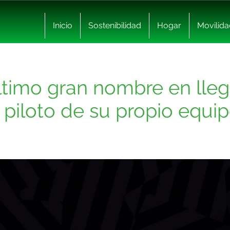
Inicio
Sostenibilidad
Hogar
Movilida
ltimo gran nombre en lleg
piloto de su propio equi