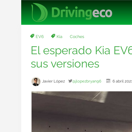
EV6
Kia
Coches
El esperado Kia EV6
sus versiones
Javier López
@jlopezbryan96
6 abril 2