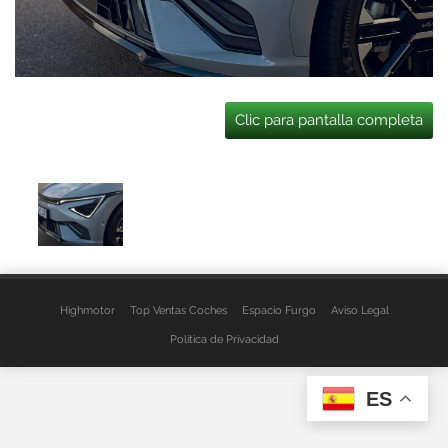
Clic para pantalla completa
Highmotor
Top Ventas Coches
Espacio Furgo
Aviso Legal
Política de Privacidad
ES