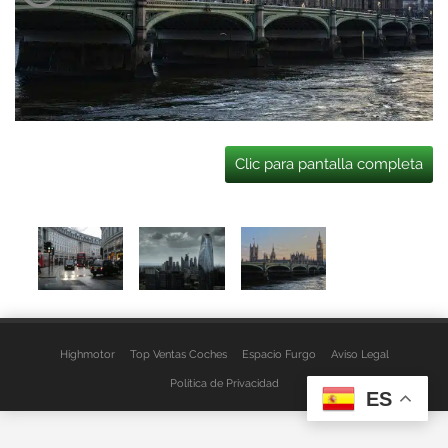
Clic para pantalla completa
Highmotor
Top Ventas Coches
Espacio Furgo
Aviso Legal
Política de Privacidad
ES