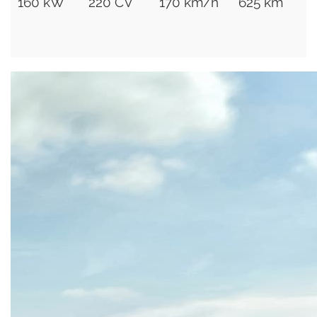
160 kW
220 CV
170 km/h
625 km