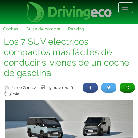
Desp
nave
Coches
Guías de compra
Ranking
Los 7 SUV eléctricos
compactos más fáciles de
conducir si vienes de un coche
de gasolina
Jaime Gomez
19 mayo 2026
5 min.