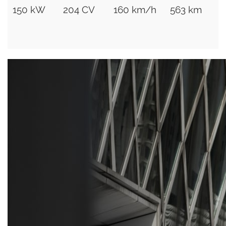
150 kW
204 CV
160 km/h
563 km