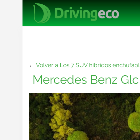
←
Volver a Los 7 SUV híbridos enchufabl
Mercedes Benz Glc