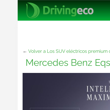
←
Volver a Los SUV eléctricos premium 
Mercedes Benz Eqs