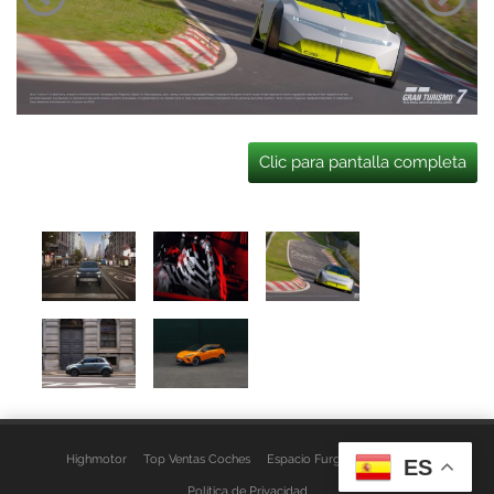
Clic para pantalla completa
Highmotor
Top Ventas Coches
Espacio Furgo
Aviso Legal
ES
Política de Privacidad