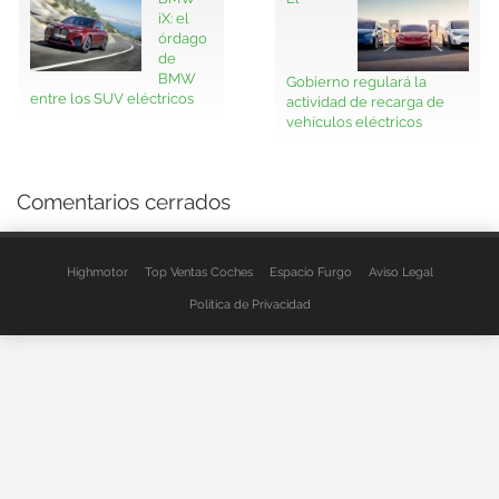
iX: el
órdago
de
BMW
Gobierno regulará la
entre los SUV eléctricos
actividad de recarga de
vehículos eléctricos
Comentarios cerrados
Highmotor
Top Ventas Coches
Espacio Furgo
Aviso Legal
Política de Privacidad