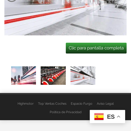
Clic para pantalla completa
Highmotor
Top Ventas Coches
Espacio Furgo
Aviso Legal
Política de Privacidad
ES