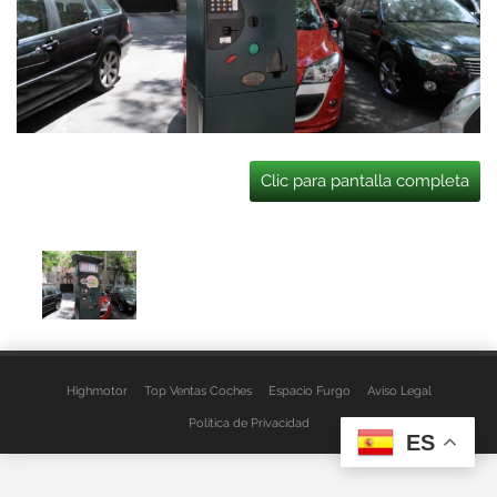
Clic para pantalla completa
Highmotor
Top Ventas Coches
Espacio Furgo
Aviso Legal
Política de Privacidad
ES