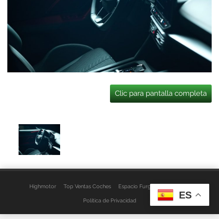
Clic para pantalla completa
Highmotor
Top Ventas Coches
Espacio Furgo
Aviso Legal
ES
Política de Privacidad