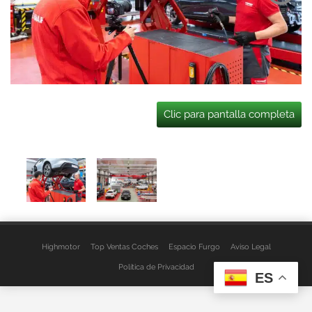
Clic para pantalla completa
Highmotor
Top Ventas Coches
Espacio Furgo
Aviso Legal
Política de Privacidad
ES