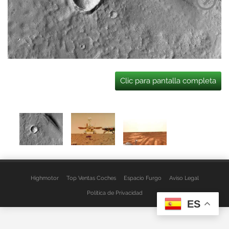
Clic para pantalla completa
Highmotor
Top Ventas Coches
Espacio Furgo
Aviso Legal
Política de Privacidad
ES