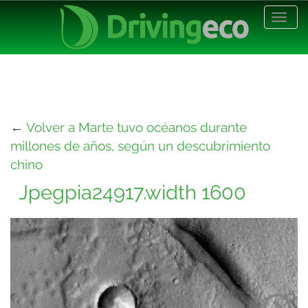
Desp
nave
←
Volver a Marte tuvo océanos durante
millones de años, según un descubrimiento
chino
Jpegpia24917.width 1600