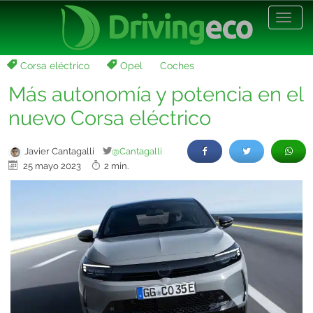
Desp
nave
Corsa eléctrico
Opel
Coches
Más autonomía y potencia en el
nuevo Corsa eléctrico
Javier Cantagalli
@Cantagalli
25 mayo 2023
2 min.