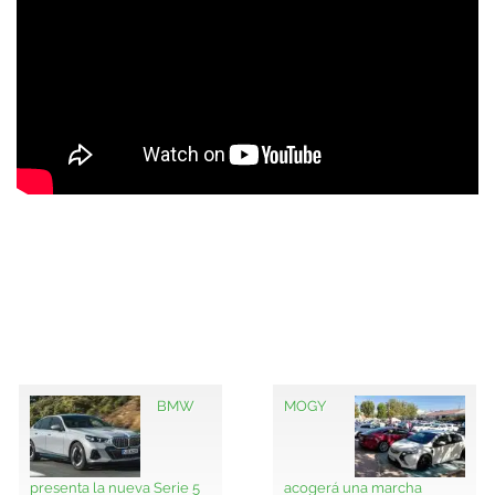
BMW
MOGY
presenta la nueva Serie 5
acogerá una marcha