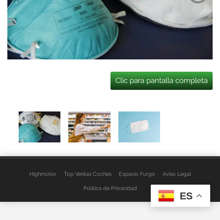
Clic para pantalla completa
Highmotor
Top Ventas Coches
Espacio Furgo
Aviso Legal
Política de Privacidad
ES