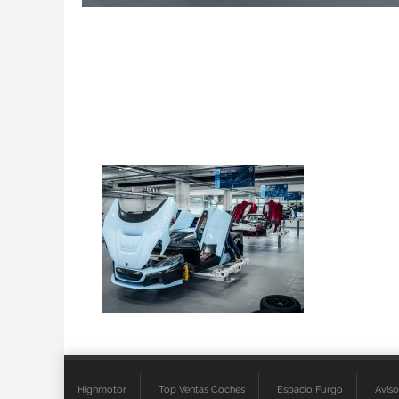
Highmotor
Top Ventas Coches
Espacio Furgo
Aviso