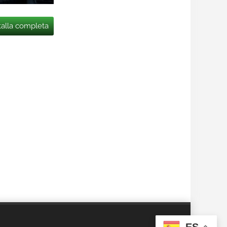
talla completa
ES