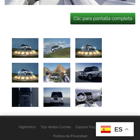
Clic para pantalla completa
Highmotor
Top Ventas Coches
Espacio Furgo
Aviso Legal
ES
Política de Privacidad