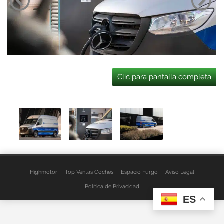
Clic para pantalla completa
Highmotor
Top Ventas Coches
Espacio Furgo
Aviso Legal
Política de Privacidad
ES