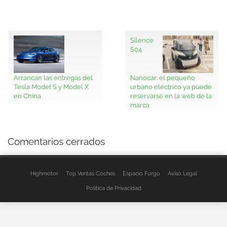
Silence
S04
Arrancan las entregas del
Nanocar: el pequeño
Tesla Model S y Model X
urbano eléctrico ya puede
en China
reservarse en la web de la
marca
Comentarios cerrados
Highmotor
Top Ventas Coches
Espacio Furgo
Aviso Legal
Política de Privacidad