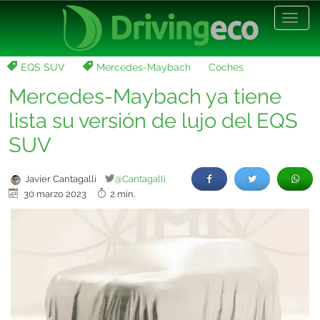
Desp
nave
EQS SUV
Mercedes-Maybach
Coches
Mercedes-Maybach ya tiene
lista su versión de lujo del EQS
SUV
Javier Cantagalli
@Cantagalli
30 marzo 2023
2 min.