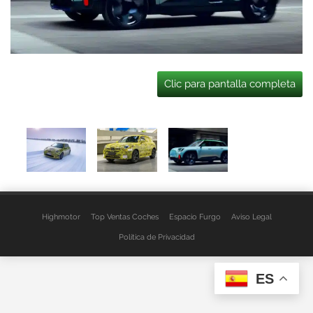
Clic para pantalla completa
Highmotor
Top Ventas Coches
Espacio Furgo
Aviso Legal
Política de Privacidad
ES