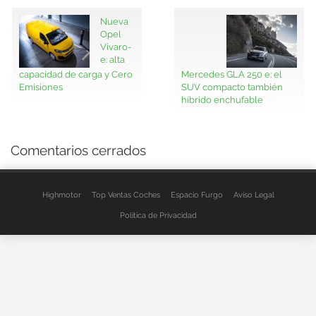
Nueva
Opel
Vivaro-
e: alta
capacidad de carga y Cero
Mercedes GLA 250 e: el
Emisiones
SUV compacto también
híbrido enchufable
Comentarios cerrados
Highmotor
Top Ventas Coches
Espacio Furgo
Aviso Legal
Política de Privacidad