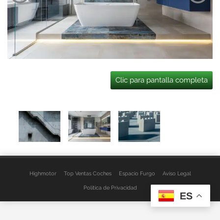
Clic para pantalla completa
Highmotor
Top Ventas Coches
Espacio Furgo
Aviso Legal
Política de Privacidad
ES