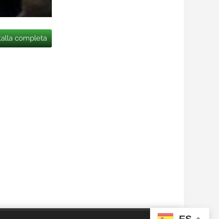
talla completa
ES