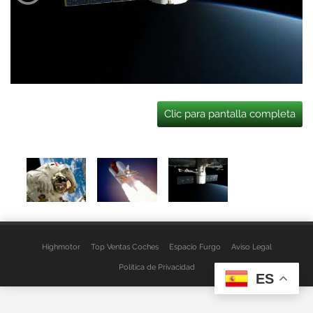
Clic para pantalla completa
Highmotor
Top Ventas Coches
Espacio Furgo
Aviso Legal
Política de Privacidad
ES