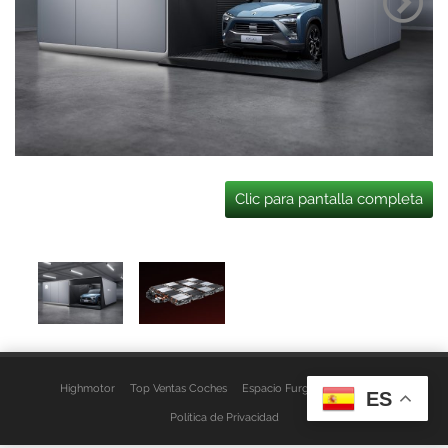
Clic para pantalla completa
Highmotor
Top Ventas Coches
Espacio Furgo
Aviso Legal
ES
Política de Privacidad