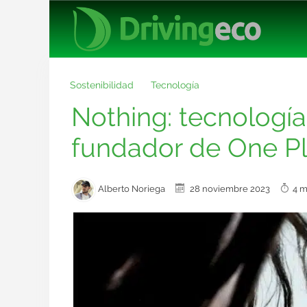
Sostenibilidad
Tecnología
Nothing: tecnología
fundador de One P
Alberto Noriega
28 noviembre 2023
4 m