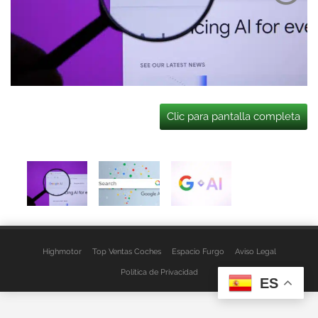
Clic para pantalla completa
Highmotor
Top Ventas Coches
Espacio Furgo
Aviso Legal
Política de Privacidad
ES