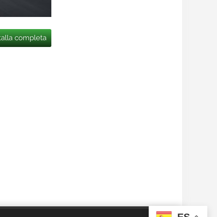
talla completa
ES