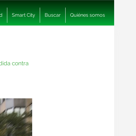
d
Smart City
Buscar
Quiénes somos
dida contra