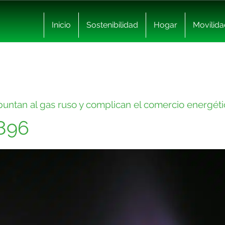
Inicio
Sostenibilidad
Hogar
Movilida
untan al gas ruso y complican el comercio energét
6896