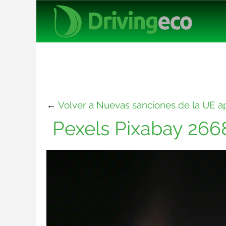
←
Volver a Nuevas sanciones de la UE ap
Pexels Pixabay 26