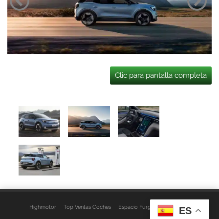
Clic para pantalla completa
Highmotor
Top Ventas Coches
Espacio Furgo
Aviso Legal
ES