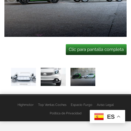
Clic para pantalla completa
Highmotor
Top Ventas Coches
Espacio Furgo
Aviso Legal
Política de Privacidad
ES