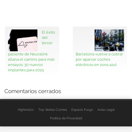
El éxito
del
tercer
paciente de Neuralink
Barcelona vuelve a cobrar
allana el camino para más
por aparcar coches
ensayos: 30 nuevos
eléctricos en zona azul
implantes para 2025
Comentarios cerrados
Highmotor
Top Ventas Coches
Espacio Furgo
Aviso Legal
Política de Privacidad