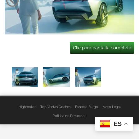
Clic para pantalla completa
Highmotor
Top Ventas Coches
Espacio Furgo
Aviso Legal
Política de Privacidad
ES