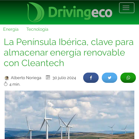
Desp
nave
Energía
Tecnología
La Península Ibérica, clave para
almacenar energía renovable
con Cleantech
Alberto Noriega
30 julio 2024
4 min.