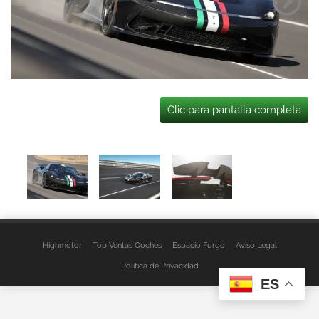
Clic para pantalla completa
Highmotor
Top Ventas Coches
Espacio Furgo
Aviso Legal
Política de Privacidad
ES