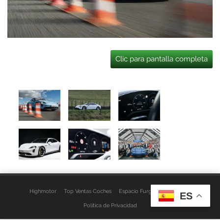
Clic para pantalla completa
Highmotor
Top Ventas Coches
Espacio Furgo
Aviso Legal
ES
Política de Privacidad