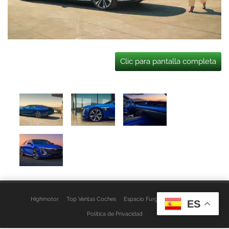
Clic para pantalla completa
Highmotor
Top Ventas Coches
Espacio Furgo
Aviso Legal
ES
Política de Privacidad